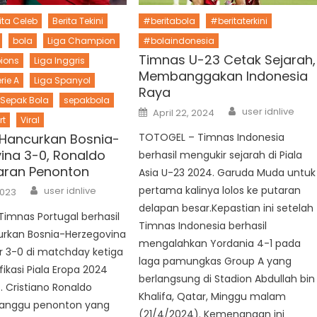
ita Celeb
Berita Tekini
#beritabola
#beritaterkini
bola
Liga Champion
#bolaindonesia
Timnas U-23 Cetak Sejarah,
ions
Liga Inggris
Membanggakan Indonesia
rie A
Liga Spanyol
Raya
Sepak Bola
sepakbola
Author
Posted
user idnlive
April 22, 2024
on
rt
Viral
 Hancurkan Bosnia-
TOTOGEL – Timnas Indonesia
ina 3-0, Ronaldo
berhasil mengukir sejarah di Piala
aran Penonton
Asia U-23 2024. Garuda Muda untuk
Author
pertama kalinya lolos ke putaran
user idnlive
2023
delapan besar.Kepastian ini setelah
imnas Portugal berhasil
Timnas Indonesia berhasil
kan Bosnia-Herzegovina
mengalahkan Yordania 4-1 pada
r 3-0 di matchday ketiga
laga pamungkas Group A yang
fikasi Piala Eropa 2024
berlangsung di Stadion Abdullah bin
. Cristiano Ronaldo
Khalifa, Qatar, Minggu malam
anggu penonton yang
(21/4/2024). Kemenangan ini