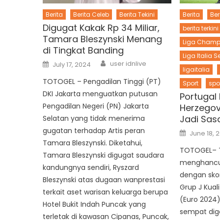
Berita
Berita Celeb
Berita Tekini
Berita
Ber
Digugat Kakak Rp 34 Miliar,
berita terkini
Tamara Bleszynski Menang
Liga Champ
di Tingkat Banding
Liga Italia Se
Author
Posted
user idnlive
July 17, 2024
on
ligaitalia
TOTOGEL – Pengadilan Tinggi (PT)
Sport
spo
DKI Jakarta menguatkan putusan
Portugal
Pengadilan Negeri (PN) Jakarta
Herzegov
Jadi Sas
Selatan yang tidak menerima
gugatan terhadap Artis peran
Posted
June 18, 
on
Tamara Bleszynski. Diketahui,
TOTOGEL– T
Tamara Bleszynski digugat saudara
menghancur
kandungnya sendiri, Ryszard
dengan sko
Bleszynski atas dugaan wanprestasi
Grup J Kuali
terkait aset warisan keluarga berupa
(Euro 2024)
Hotel Bukit Indah Puncak yang
sempat dig
terletak di kawasan Cipanas, Puncak,