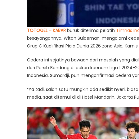
TOTOGEL – KABAR
buruk diterima pelatih
Timnas In
kesayangannya, Witan Sulaeman, mengalami ceder
Grup C Kualifikasi Piala Dunia 2026 zona Asia, Kamis
Cedera ini sejatinya bawaan dari masalah yang di
dari Persib Bandung di pekan keenam Liga 1 2024-
Indonesia, Sumardji, pun mengonfirmasi cedera ya
“Ya tadi, salah satu mungkin ada sedikit nyeri, bias
media, saat ditemui di di Hotel Mandarin, Jakarta P