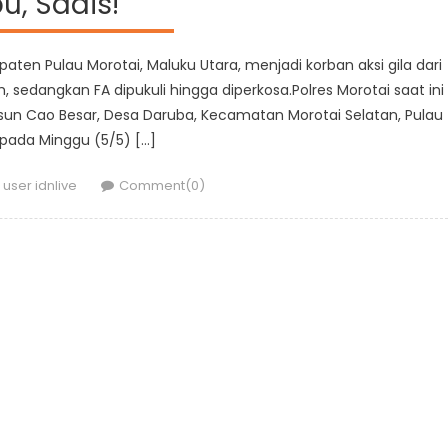
bu, Sadis!
bupaten Pulau Morotai, Maluku Utara, menjadi korban aksi gila dari
 sedangkan FA dipukuli hingga diperkosa.Polres Morotai saat ini
Dusun Cao Besar, Desa Daruba, Kecamatan Morotai Selatan, Pulau
 pada Minggu (5/5) […]
Author
user idnlive
Comment(0)