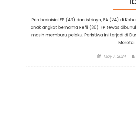
I
Pria berinisial FP (43) dan istrinya, FA (24) di Ka
anak angkat bernama Refli (36). FP tewas dibunuh,
masih memburu pelaku. Peristiwa ini terjadi di 
Morotai
Posted
May 7, 2024
on