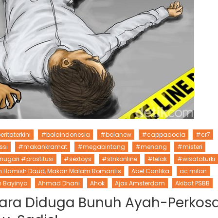
ritaterkini
#bolaindonesia
#bolanew
#cappadocia
#cr7
ssi
#makankramat
#megabintang
#menang
#misteri
ugari #prostitusi
#sextoys
#stnkonline
#telak
#wisataturki
un Hamish Daud, Makan Malam Romantis
Abel Cantika
ac milan
n Bayinya
Ahmad Dhani
Ahok
Ajax Amsterdam
Akibat PSBB
tara Diduga Bunuh Ayah-Perkos