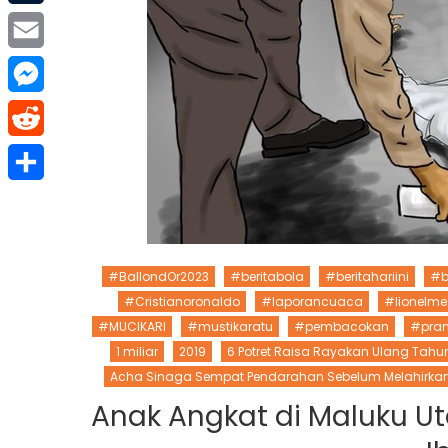
Tumblr
Email
Messenger
Reddit
Share
#BallondOr2023
#beritabola
#beritahariini
#be
#Cristianoronaldo
#laporancuaca
#lionelme
#MUCIKARI
#mustikaratu
#pembacokan
#pram
1 miliar
2019
6 Potret Raisa Rayakan Ulang Tah
Acha Sinaga Sempat Pendarahan Sebelum Melahirka
Anak Angkat di Maluku U