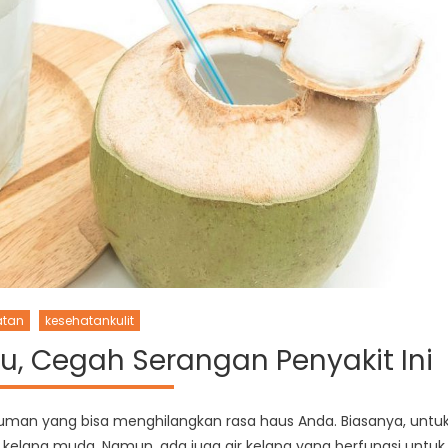
atan
kesehatankulit
au, Cegah Serangan Penyakit Ini
man yang bisa menghilangkan rasa haus Anda. Biasanya, untu
elapa muda. Namun, ada juga air kelapa yang berfungsi untuk