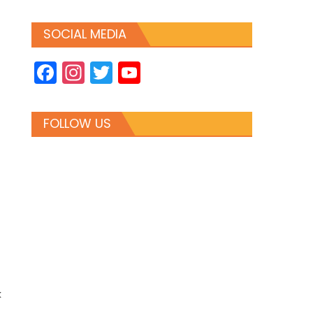
SOCIAL MEDIA
Facebook
Instagram
Twitter
YouTube
Channel
FOLLOW US
k