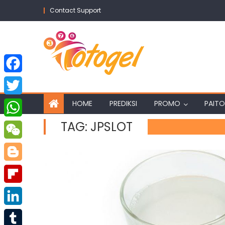
Skip
Contact Support
to
content
Facebook
Twitter
HOME
PREDIKSI
PROMO
PAITO
TAG:
JPSLOT
WhatsApp
WeChat
Blogger
Flipboard
LinkedIn