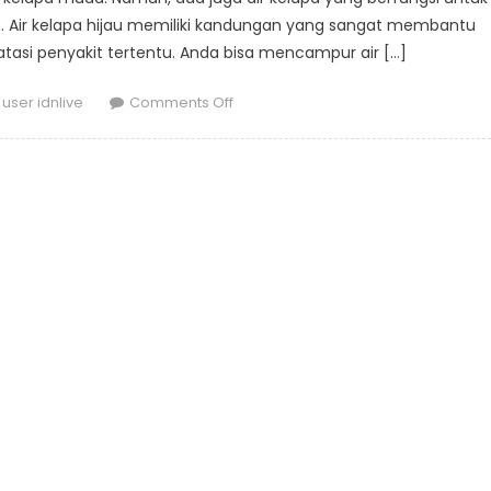
 Air kelapa hijau memiliki kandungan yang sangat membantu
asi penyakit tertentu. Anda bisa mencampur air […]
Author
on
user idnlive
Comments Off
7
Khasiat
Air
Kelapa
Hijau,
Cegah
Serangan
Penyakit
Ini