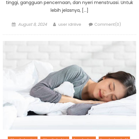
tinggi, gangguan pencernaan, dan nyeri menstruasi. Untuk
lebih jelasnya, […]
Posted
Author
August 8, 2024
user idnlive
Comment(0)
on