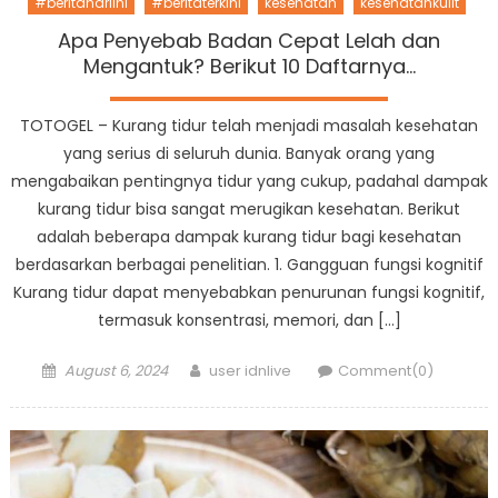
#beritahariini
#beritaterkini
kesehatan
kesehatankulit
Apa Penyebab Badan Cepat Lelah dan
Mengantuk? Berikut 10 Daftarnya…
TOTOGEL – Kurang tidur telah menjadi masalah kesehatan
yang serius di seluruh dunia. Banyak orang yang
mengabaikan pentingnya tidur yang cukup, padahal dampak
kurang tidur bisa sangat merugikan kesehatan. Berikut
adalah beberapa dampak kurang tidur bagi kesehatan
berdasarkan berbagai penelitian. 1. Gangguan fungsi kognitif
Kurang tidur dapat menyebabkan penurunan fungsi kognitif,
termasuk konsentrasi, memori, dan […]
Posted
Author
August 6, 2024
user idnlive
Comment(0)
on