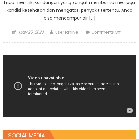
hijau memiliki kandungan yang sangat membantu menjaga
kondisi kesehatan dan mengatasi penyakit tertentu. Anda
bisa mencampur air […]
Posted
Author
on
May 25, 2023
user idnlive
Comments Off
on
7
Khasiat
Air
Kelapa
Hijau,
Cegah
Seranga
Penyakit
Ini
SOCIAL MEDIA