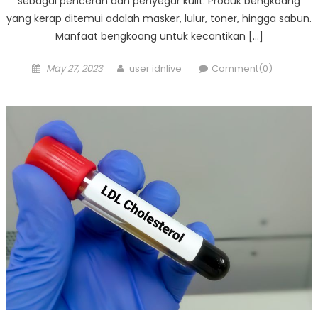
sebagai pencerah dan penyegar kulit. Produk bengkoang
yang kerap ditemui adalah masker, lulur, toner, hingga sabun.
Manfaat bengkoang untuk kecantikan […]
Posted
Author
May 27, 2023
user idnlive
Comment(0)
on