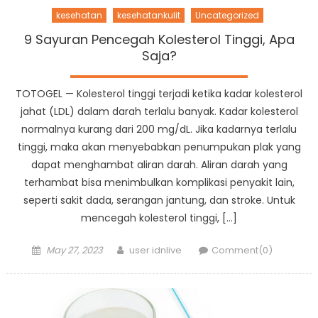
kesehatan
kesehatankulit
Uncategorized
9 Sayuran Pencegah Kolesterol Tinggi, Apa
Saja?
TOTOGEL — Kolesterol tinggi terjadi ketika kadar kolesterol
jahat (LDL) dalam darah terlalu banyak. Kadar kolesterol
normalnya kurang dari 200 mg/dL. Jika kadarnya terlalu
tinggi, maka akan menyebabkan penumpukan plak yang
dapat menghambat aliran darah. Aliran darah yang
terhambat bisa menimbulkan komplikasi penyakit lain,
seperti sakit dada, serangan jantung, dan stroke. Untuk
mencegah kolesterol tinggi, […]
Posted
Author
May 27, 2023
user idnlive
Comment(0)
on