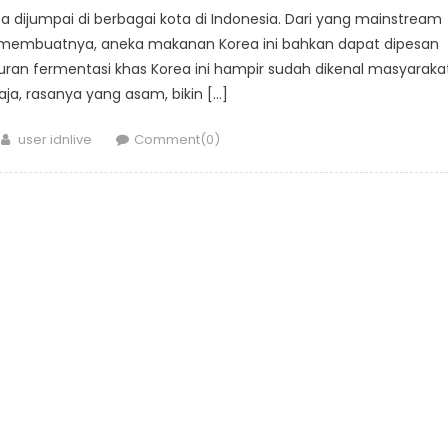
a dijumpai di berbagai kota di Indonesia. Dari yang mainstream
m membuatnya, aneka makanan Korea ini bahkan dapat dipesan
uran fermentasi khas Korea ini hampir sudah dikenal masyaraka
aja, rasanya yang asam, bikin […]
Author
user idnlive
Comment(0)