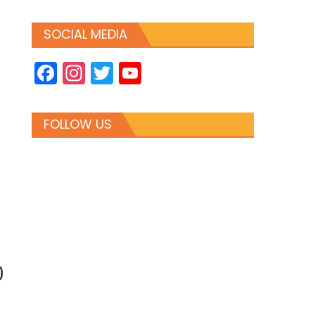
SOCIAL MEDIA
Facebook
Instagram
Twitter
YouTube
Channel
FOLLOW US
0