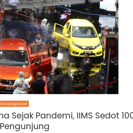
Uncategorized
a Sejak Pandemi, IIMS Sedot 10
 Pengunjung