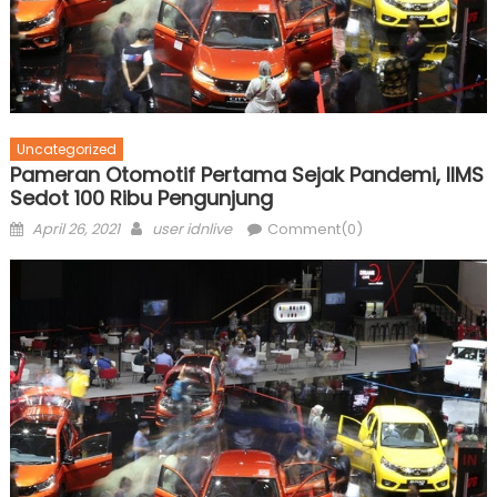
Uncategorized
Pameran Otomotif Pertama Sejak Pandemi, IIMS
Sedot 100 Ribu Pengunjung
Posted
Author
April 26, 2021
user idnlive
Comment(0)
on