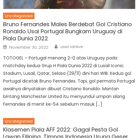
Uncategorized
Bruno Fernandes Males Berdebat Gol Cristiano
Ronaldo Usai Portugal Bungkam Uruguay di
Piala Dunia 2022
Author
Posted
user idnlive
November 30, 2022
on
TOTOGEL – Portugal menang 2-0 atas Uruguay pada
matchday kedua Grup H Piala Dunia 2022 di Lusail Iconic
Stadium, Lusail, Qatar, Selasa (29/11) dini hari WIB. Kedua gol
Portugal dicetak Bruno Fernandes. Tapi, gol permata Portugal
awalnya dinyatakan dibuat Cristiano Ronaldo. Mantan
bintang Manchester United itu menyundul umpan silang
Fernandes di menit ke-54 sebelum masuk […]
Uncategorized
Klasemen Piala AFF 2022: Gagal Pesta Gol
Lawan Filipina, Timnas Indonesia Urung Geser