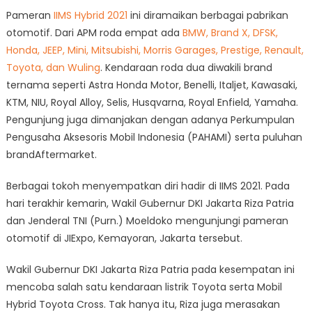
Pameran
IIMS Hybrid 2021
ini diramaikan berbagai pabrikan
otomotif. Dari APM roda empat ada
BMW, Brand X, DFSK,
Honda, JEEP, Mini, Mitsubishi, Morris Garages, Prestige, Renault,
Toyota, dan Wuling
. Kendaraan roda dua diwakili brand
ternama seperti Astra Honda Motor, Benelli, Italjet, Kawasaki,
KTM, NIU, Royal Alloy, Selis, Husqvarna, Royal Enfield, Yamaha.
Pengunjung juga dimanjakan dengan adanya Perkumpulan
Pengusaha Aksesoris Mobil Indonesia (PAHAMI) serta puluhan
brandAftermarket.
Berbagai tokoh menyempatkan diri hadir di IIMS 2021. Pada
hari terakhir kemarin, Wakil Gubernur DKI Jakarta Riza Patria
dan Jenderal TNI (Purn.) Moeldoko mengunjungi pameran
otomotif di JIExpo, Kemayoran, Jakarta tersebut.
Wakil Gubernur DKI Jakarta Riza Patria pada kesempatan ini
mencoba salah satu kendaraan listrik Toyota serta Mobil
Hybrid Toyota Cross. Tak hanya itu, Riza juga merasakan