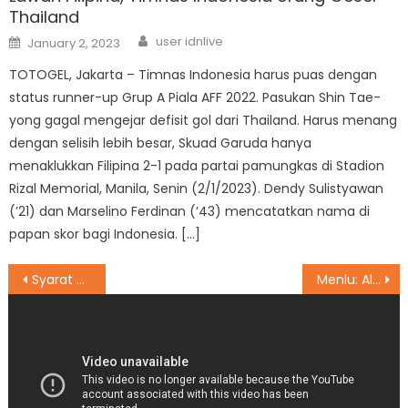
Thailand
Author
Posted
user idnlive
January 2, 2023
on
TOTOGEL, Jakarta – Timnas Indonesia harus puas dengan
status runner-up Grup A Piala AFF 2022. Pasukan Shin Tae-
yong gagal mengejar defisit gol dari Thailand. Harus menang
dengan selisih lebih besar, Skuad Garuda hanya
menaklukkan Filipina 2-1 pada partai pamungkas di Stadion
Rizal Memorial, Manila, Senin (2/1/2023). Dendy Sulistyawan
(’21) dan Marselino Ferdinan (’43) mencatatkan nama di
papan skor bagi Indonesia. […]
Post
Syarat Naik Pesawat 2021 Terbaru untuk Bisa Mudik Lebaran
Menlu: Alhamdulillah 3,8 Juta Vaksin AstraZeneca Tiba di RI Malam Ini
navigation