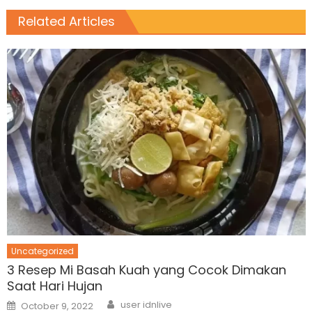
Related Articles
Uncategorized
3 Resep Mi Basah Kuah yang Cocok Dimakan
Saat Hari Hujan
Author
Posted
user idnlive
October 9, 2022
on