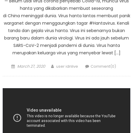
— Belum usai virus corona penyebab Covid-19, muncul virus
hanta yang dikabarkan membuat seseorang
di China meninggal dunia. Virus hanta lantas membuat panik
warganet dengan menggaungkan tagar #Hantavirus. Kenali
tanda dan gejala virus hanta. Virus ini sebenarnya bukan
barang baru dalam dunia virologi. Virus ini ada jauh sebelum
SARS-CoV-2 menjadi pandemi di dunia. Virus hanta
merupakan keluarga virus yang menyebar lewat […]
Posted
Author
March 27, 2020
user idnlive
Comment(0)
on