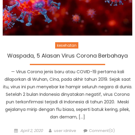
kesehatan
Waspada, 5 Alasan Virus Corona Berbahaya
— Virus Corona jenis baru atau COVID-19 pertama kali
dilaporkan di Wuhan, Cina, pada akhir tahun 2019. Sejak saat
itu, virus ini pun menyebar ke hampir seluruh negara di dunia.
Setelah 2 bulan Indonesia dinyatakan negatif, virus Corona
pun terkonfirmasi terjadi di Indonesia di tahun 2020. Meski
gejalanya mirip dengan flu biasa, seperti batuk kering, pilek,
dan demam, […]
Posted
Author
April 2, 2020
user idnlive
Comment(0)