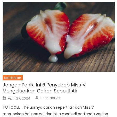
kesehatan
Jangan Panik, Ini 6 Penyebab Miss V
Mengeluarkan Cairan Seperti Air
Author
Posted
user idnlive
April 27, 2024
on
TOTOGEL – Keluarnya cairan seperti air dari Miss V
merupakan hal normal dan bisa menjadi pertanda vagina