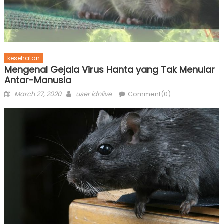
kesehatan
Mengenal Gejala Virus Hanta yang Tak Menular
Antar-Manusia
Posted
Author
March 27, 2020
user idnlive
Comment(0)
on