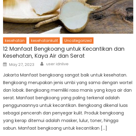
kesehatan
kesehatankulit
Uncategorized
12 Manfaat Bengkoang untuk Kecantikan dan
Kesehatan, Kaya Air dan Serat
Author
Posted
user idnlive
May 27, 2023
on
Jakarta Manfaat bengkoang sangat baik untuk kesehatan.
Bengkoang merupakan jenis umbi yang sama dengan wortel
dan lobak. Bengkoang memiliki rasa manis yang kaya air dan
serat. Manfaat bengkoang yang paling terkenal adalah
penggunaannya untuk kecantikan. Bengkoang dikenal luas
sebagai pencerah dan penyegar kulit. Produk bengkoang
yang kerap ditemui adalah masker, lulur, toner, hingga
sabun. Manfaat bengkoang untuk kecantikan […]