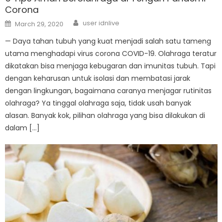
Corona
Author
Posted
user idnlive
March 29, 2020
on
— Daya tahan tubuh yang kuat menjadi salah satu tameng
utama menghadapi virus corona COVID-19. Olahraga teratur
dikatakan bisa menjaga kebugaran dan imunitas tubuh. Tapi
dengan keharusan untuk isolasi dan membatasi jarak
dengan lingkungan, bagaimana caranya menjagar rutinitas
olahraga? Ya tinggal olahraga saja, tidak usah banyak
alasan. Banyak kok, pilihan olahraga yang bisa dilakukan di
dalam […]