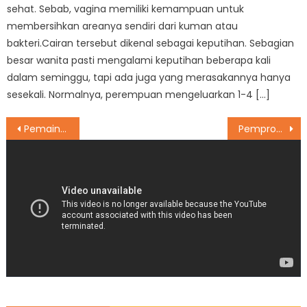
sehat. Sebab, vagina memiliki kemampuan untuk
membersihkan areanya sendiri dari kuman atau
bakteri.Cairan tersebut dikenal sebagai keputihan. Sebagian
besar wanita pasti mengalami keputihan beberapa kali
dalam seminggu, tapi ada juga yang merasakannya hanya
sesekali. Normalnya, perempuan mengeluarkan 1-4 […]
Post
Pemain Liga Inggris: Tak Ada Kehidupan Tanpa Sepak Bola
Pemprov DKI Siapkan Makam Khusus Pasien Corona yang Meninggal
navigation