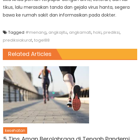
tikus, lalu merasakan tanda dan gejala virus hanta, segera
bawa ke rumah sakit dan informasikan pada dokter.
Tagged
#menang
,
angkajitu
,
angkamati
,
hoki
,
prediksi
,
prediksiakurat
,
togel88
Related Articles
kesehatan
5 Tips Aman Berolahraga di Tengah Pandemi