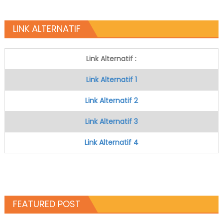
LINK ALTERNATIF
Link Alternatif :
Link Alternatif 1
Link Alternatif 2
Link Alternatif 3
Link Alternatif 4
FEATURED POST