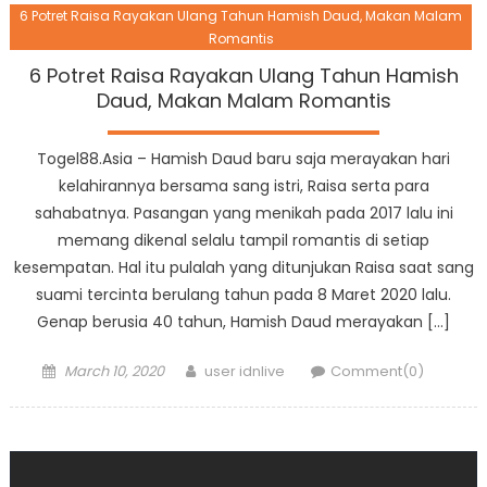
6 Potret Raisa Rayakan Ulang Tahun Hamish Daud, Makan Malam
Romantis
6 Potret Raisa Rayakan Ulang Tahun Hamish
Daud, Makan Malam Romantis
Togel88.Asia – Hamish Daud baru saja merayakan hari
kelahirannya bersama sang istri, Raisa serta para
sahabatnya. Pasangan yang menikah pada 2017 lalu ini
memang dikenal selalu tampil romantis di setiap
kesempatan. Hal itu pulalah yang ditunjukan Raisa saat sang
suami tercinta berulang tahun pada 8 Maret 2020 lalu.
Genap berusia 40 tahun, Hamish Daud merayakan […]
Posted
Author
March 10, 2020
user idnlive
Comment(0)
on