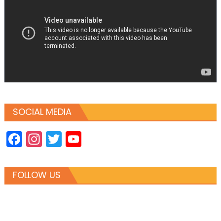
SOCIAL MEDIA
Facebook
Instagram
Twitter
YouTube
Channel
FOLLOW US