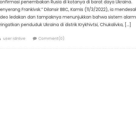
onfirmasi penembakan Rusia di kotanya di barat daya Ukraina.
yerang Frankivsk.” Dilansir BBC, Kamis (11/3/2022), ia mendesa
video ledakan dan tampaknya menunjukkan bahwa sistem alarm
gatkan penduduk Ukraina di distrik Krykhivtsi, Chukalivka, […]
Author
user idnlive
Comment(0)