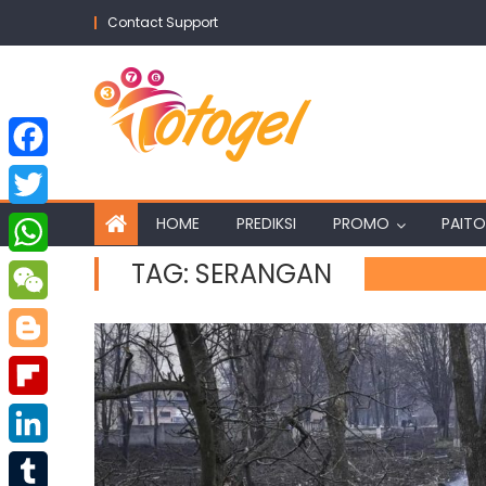
Skip
Contact Support
to
content
Facebook
Twitter
HOME
PREDIKSI
PROMO
PAITO
TAG:
SERANGAN
WhatsApp
WeChat
Blogger
Flipboard
LinkedIn