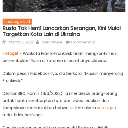
Uncategorized
Rusia Tak Henti Lancarkan Serangan, Kini Mulai
Targetkan Kota Lain di Ukraina
Posted
Author
March 11, 2022
user idnlive
Comment(0)
on
Totogel
– Walikota Ivano-Frankivsk telah mengkonfirmasi
penembakan Rusia di kotanya di barat daya Ukraina.
Dalam pesan Facebooknya, dia berkata: “Musuh menyerang
Frankivsk.”
Dilansir BBC, Kamis (11/3/2022), ia mendesak orang-orang
untuk tidak membagikan foto dan video ledakan dan
tampaknya menunjukkan bahwa sistem alarm
serangan
rudal tidak berfungsi.
Dan dia memperingatkan penduduk Ukraina di distrik