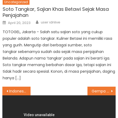
Uncategorized
Soto Tangkar, Sajian Khas Betawi Sejak Masa
Penjajahan
Author
Posted
user idnlive
April 20, 2023
on
TOTOGEL, Jakarta – Salah satu sajian soto yang cukup
populer adalah soto tangkar. Kuliner Betawi ini memiliki rasa
yang gurih. Mengutip dari berbagai sumber, soto
tangkar sebenarnya sudah ada sejak masa penjajahan
Belanda. Adapun nama ‘tangkar’ pada sajian ini berarti iga.
Soto tangkar memang berbahan dasar iga, tetapi sajian ini
tidak hadir secara spesial. Konon, di masa penjajahan, daging
hanya […]
Post
Indonesia Alami ‘Musim Semi’ di Tengah Kemelut Rusia-Ukraina
Gempa Hari Ini Sabtu 12 Maret 2022, Dua Kali Goyang Indonesia
navigation