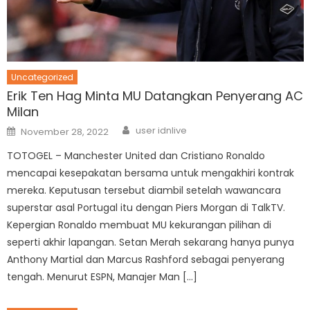
Uncategorized
Erik Ten Hag Minta MU Datangkan Penyerang AC
Milan
Author
Posted
user idnlive
November 28, 2022
on
TOTOGEL – Manchester United dan Cristiano Ronaldo
mencapai kesepakatan bersama untuk mengakhiri kontrak
mereka. Keputusan tersebut diambil setelah wawancara
superstar asal Portugal itu dengan Piers Morgan di TalkTV.
Kepergian Ronaldo membuat MU kekurangan pilihan di
seperti akhir lapangan. Setan Merah sekarang hanya punya
Anthony Martial dan Marcus Rashford sebagai penyerang
tengah. Menurut ESPN, Manajer Man […]