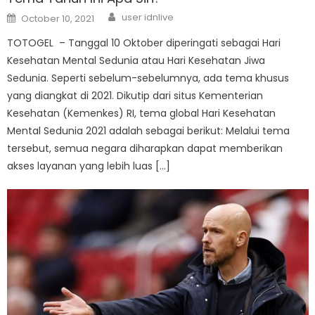
Author
Posted
user idnlive
October 10, 2021
on
TOTOGEL – Tanggal 10 Oktober diperingati sebagai Hari
Kesehatan Mental Sedunia atau Hari Kesehatan Jiwa
Sedunia. Seperti sebelum-sebelumnya, ada tema khusus
yang diangkat di 2021. Dikutip dari situs Kementerian
Kesehatan (Kemenkes) RI, tema global Hari Kesehatan
Mental Sedunia 2021 adalah sebagai berikut: Melalui tema
tersebut, semua negara diharapkan dapat memberikan
akses layanan yang lebih luas […]