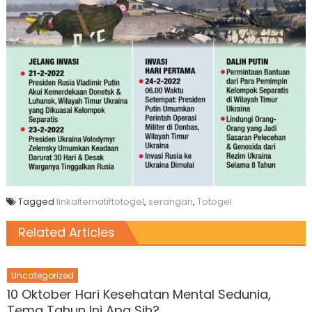
Tagged
linkalternatiftotogel
,
serangan
,
Totogel
Related Articles
Uncategorized
10 Oktober Hari Kesehatan Mental Sedunia,
Tema Tahun Ini Apa Sih?