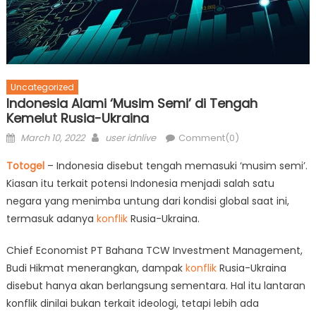
Uncategorized
Indonesia Alami ‘Musim Semi’ di Tengah
Kemelut Rusia-Ukraina
Posted
Author
March 10, 2022
user idnlive
Comment(0)
on
Totogel
– Indonesia disebut tengah memasuki ‘musim semi’.
Kiasan itu terkait potensi Indonesia menjadi salah satu
negara yang menimba untung dari kondisi global saat ini,
termasuk adanya
konflik
Rusia-Ukraina.
Chief Economist PT Bahana TCW Investment Management,
Budi Hikmat menerangkan, dampak
konflik
Rusia-Ukraina
disebut hanya akan berlangsung sementara. Hal itu lantaran
konflik dinilai bukan terkait ideologi, tetapi lebih ada