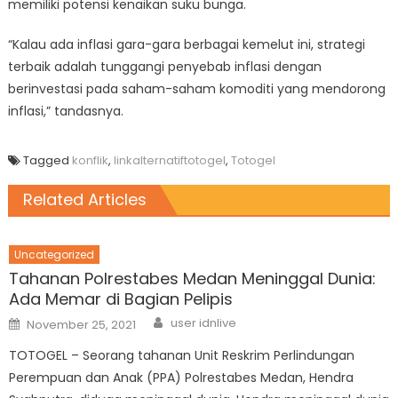
memiliki potensi kenaikan suku bunga.
“Kalau ada inflasi gara-gara berbagai kemelut ini, strategi
terbaik adalah tunggangi penyebab inflasi dengan
berinvestasi pada saham-saham komoditi yang mendorong
inflasi,” tandasnya.
Tagged
konflik
,
linkalternatiftotogel
,
Totogel
Related Articles
Uncategorized
Tahanan Polrestabes Medan Meninggal Dunia:
Ada Memar di Bagian Pelipis
Author
Posted
user idnlive
November 25, 2021
on
TOTOGEL – Seorang tahanan Unit Reskrim Perlindungan
Perempuan dan Anak (PPA) Polrestabes Medan, Hendra