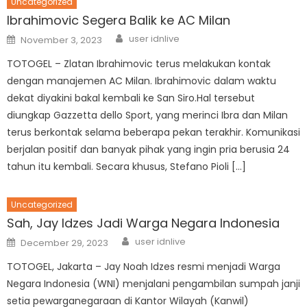
Uncategorized
Ibrahimovic Segera Balik ke AC Milan
Author
Posted
user idnlive
November 3, 2023
on
TOTOGEL – Zlatan Ibrahimovic terus melakukan kontak
dengan manajemen AC Milan. Ibrahimovic dalam waktu
dekat diyakini bakal kembali ke San Siro.Hal tersebut
diungkap Gazzetta dello Sport, yang merinci Ibra dan Milan
terus berkontak selama beberapa pekan terakhir. Komunikasi
berjalan positif dan banyak pihak yang ingin pria berusia 24
tahun itu kembali. Secara khusus, Stefano Pioli […]
Uncategorized
Sah, Jay Idzes Jadi Warga Negara Indonesia
Author
Posted
user idnlive
December 29, 2023
on
TOTOGEL, Jakarta – Jay Noah Idzes resmi menjadi Warga
Negara Indonesia (WNI) menjalani pengambilan sumpah janji
setia pewarganegaraan di Kantor Wilayah (Kanwil)