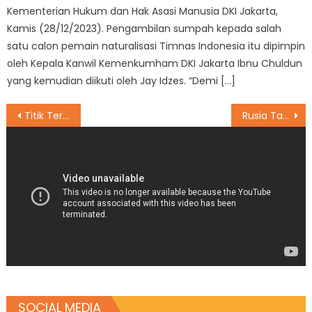
Kementerian Hukum dan Hak Asasi Manusia DKI Jakarta,
Kamis (28/12/2023). Pengambilan sumpah kepada salah
satu calon pemain naturalisasi Timnas Indonesia itu dipimpin
oleh Kepala Kanwil Kemenkumham DKI Jakarta Ibnu Chuldun
yang kemudian diikuti oleh Jay Idzes. “Demi […]
Post
Titik Terang Kasus Tangmo Nida: Pemilik Speedboat Akui Jadi Penyebab Kecelakaan
Rusia Tak Henti Lancarkan Serangan, Kini Mulai Targetkan Kota Lain di Ukraina
navigation
SOCIAL MEDIA