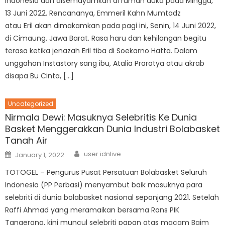
Indonesia dan disemayamkan di rumah duka pada Minggu,
13 Juni 2022. Rencananya, Emmeril Kahn Mumtadz
atau Eril akan dimakamkan pada pagi ini, Senin, 14 Juni 2022,
di Cimaung, Jawa Barat. Rasa haru dan kehilangan begitu
terasa ketika jenazah Eril tiba di Soekarno Hatta. Dalam
unggahan Instastory sang ibu, Atalia Praratya atau akrab
disapa Bu Cinta, […]
Uncategorized
Nirmala Dewi: Masuknya Selebritis Ke Dunia
Basket Menggerakkan Dunia Industri Bolabasket
Tanah Air
Author
Posted
user idnlive
January 1, 2022
on
TOTOGEL – Pengurus Pusat Persatuan Bolabasket Seluruh
Indonesia (PP Perbasi) menyambut baik masuknya para
selebriti di dunia bolabasket nasional sepanjang 2021. Setelah
Raffi Ahmad yang meramaikan bersama Rans PIK
Tangerang, kini muncul selebriti papan atas macam Baim