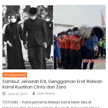
Uncategorized
Sambut Jenazah Eril, Genggaman Erat Ridwan
Kamil Kuatkan Cinta dan Zara
Author
Posted
user idnlive
June 13, 2022
on
TOTOGEL – Putra pertama Ridwan Kamil telah tiba di