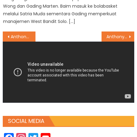
Wong dan Gading Marten. Baim masuk ke bolabasket
melalui Satria Muda sementara Gading memperkuat
manajemen West Bandit Solo. […]
Post
Anthony Joshua Comeback Cepat: Dalam 12 Minggu, Aku Bertarung Lagi
Anthony Ginting Bakal Kembali ke Peringkat Kedua Ranking BWF dan Tempel Viktor Axelsen Pekan Depan, Ini penyebabnya
navigation
SOCIAL MEDIA