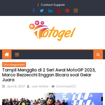
Skip
Contact Support
to
content
Uncategorized
Tampil Menggila di 2 Seri Awal MotoGP 2023,
Marco Bezzecchi Enggan Bicara soal Gelar
Juara
Posted
Author
April 8, 2023
user idnlive
Comment(0)
on