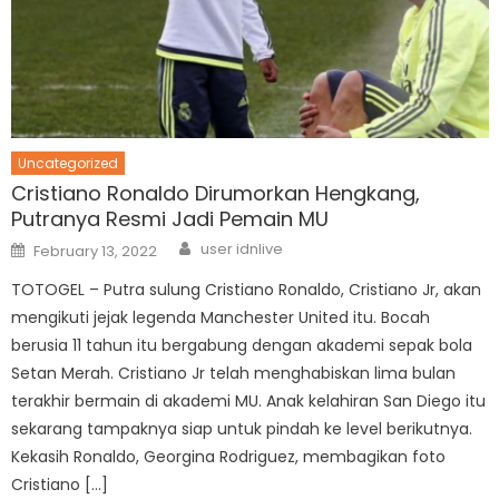
Uncategorized
Cristiano Ronaldo Dirumorkan Hengkang,
Putranya Resmi Jadi Pemain MU
Author
Posted
user idnlive
February 13, 2022
on
TOTOGEL – Putra sulung Cristiano Ronaldo, Cristiano Jr, akan
mengikuti jejak legenda Manchester United itu. Bocah
berusia 11 tahun itu bergabung dengan akademi sepak bola
Setan Merah. Cristiano Jr telah menghabiskan lima bulan
terakhir bermain di akademi MU. Anak kelahiran San Diego itu
sekarang tampaknya siap untuk pindah ke level berikutnya.
Kekasih Ronaldo, Georgina Rodriguez, membagikan foto
Cristiano […]