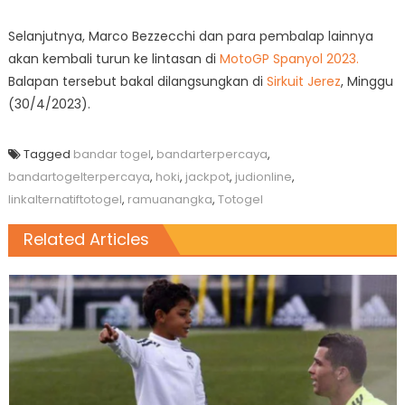
Selanjutnya, Marco Bezzecchi dan para pembalap lainnya
akan kembali turun ke lintasan di
MotoGP Spanyol 2023.
Balapan tersebut bakal dilangsungkan di
Sirkuit Jerez
, Minggu
(30/4/2023).
Tagged
bandar togel
,
bandarterpercaya
,
bandartogelterpercaya
,
hoki
,
jackpot
,
judionline
,
linkalternatiftotogel
,
ramuanangka
,
Totogel
Related Articles