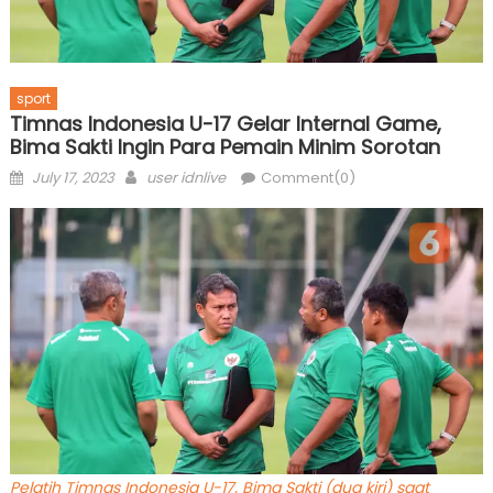
sport
Timnas Indonesia U-17 Gelar Internal Game,
Bima Sakti Ingin Para Pemain Minim Sorotan
Posted
Author
July 17, 2023
user idnlive
Comment(0)
on
Pelatih Timnas Indonesia U-17, Bima Sakti (dua kiri) saat