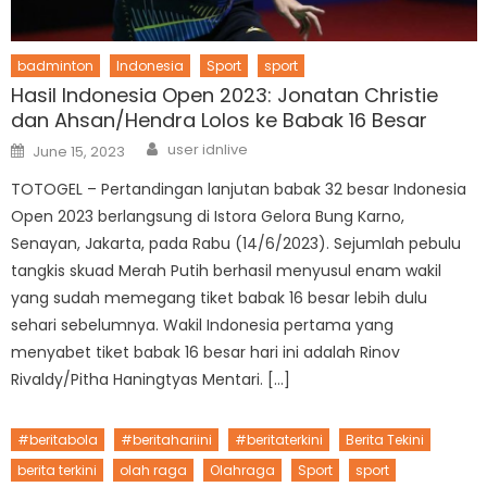
badminton
Indonesia
Sport
sport
Hasil Indonesia Open 2023: Jonatan Christie
dan Ahsan/Hendra Lolos ke Babak 16 Besar
Author
Posted
user idnlive
June 15, 2023
on
TOTOGEL – Pertandingan lanjutan babak 32 besar Indonesia
Open 2023 berlangsung di Istora Gelora Bung Karno,
Senayan, Jakarta, pada Rabu (14/6/2023). Sejumlah pebulu
tangkis skuad Merah Putih berhasil menyusul enam wakil
yang sudah memegang tiket babak 16 besar lebih dulu
sehari sebelumnya. Wakil Indonesia pertama yang
menyabet tiket babak 16 besar hari ini adalah Rinov
Rivaldy/Pitha Haningtyas Mentari. […]
#beritabola
#beritahariini
#beritaterkini
Berita Tekini
berita terkini
olah raga
Olahraga
Sport
sport