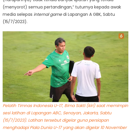
(menyorot) semua pertandingan,” tuturnya kepada awak
media selepas
internal game
di Lapangan A GBK, Sabtu
(15/7/2023).
Pelatih Timnas Indonesia U-17, Bima Sakti (kiri) saat memimpin
sesi latihan di Lapangan ABC, Senayan, Jakarta, Sabtu
(15/7/2023). Latihan tersebut digelar guna persiapan
menghadapi Piala Dunia U-17 yang akan digelar 10 November