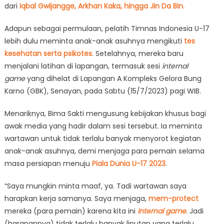
dari
Iqbal Gwijangge, Arkhan Kaka, hingga Jin Da Bin.
Adapun sebagai permulaan, pelatih Timnas Indonesia U-17
lebih dulu meminta anak-anak asuhnya mengikuti
tes
kesehatan serta psikotes
. Setelahnya, mereka baru
menjalani latihan di lapangan, termasuk sesi
internal
game
yang dihelat di Lapangan A Kompleks Gelora Bung
Karno (GBK), Senayan, pada Sabtu (15/7/2023) pagi WIB.
Menariknya, Bima Sakti mengusung kebijakan khusus bagi
awak media yang hadir dalam sesi tersebut. Ia meminta
wartawan untuk tidak terlalu banyak menyorot kegiatan
anak-anak asuhnya, demi menjaga para pemain selama
masa persiapan menuju
Piala Dunia U-17 2023
.
“Saya mungkin minta maaf, ya. Tadi wartawan saya
harapkan kerja samanya. Saya menjaga,
mem-protect
mereka (para pemain) karena kita ini
internal game
. Jadi
(harapannya) tidak terlalu banyak liputan yang terlalu