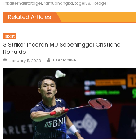
linkalternatiftotogel
,
ramuanangka
,
togel88
,
Totogel
Related Articles
sport
3 Striker Incaran MU Sepeninggal Cristiano
Ronaldo
Author
Posted
user idnlive
January 11, 2023
on