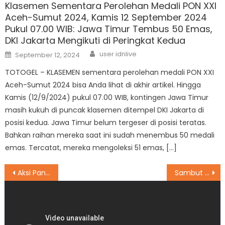
Klasemen Sementara Perolehan Medali PON XXI
Aceh-Sumut 2024, Kamis 12 September 2024
Pukul 07.00 WIB: Jawa Timur Tembus 50 Emas,
DKI Jakarta Mengikuti di Peringkat Kedua
Author
Posted
user idnlive
September 12, 2024
on
TOTOGEL – KLASEMEN sementara perolehan medali PON XXI
Aceh-Sumut 2024 bisa Anda lihat di akhir artikel. Hingga
Kamis (12/9/2024) pukul 07.00 WIB, kontingen Jawa Timur
masih kukuh di puncak klasemen ditempel DKI Jakarta di
posisi kedua. Jawa Timur belum tergeser di posisi teratas.
Bahkan raihan mereka saat ini sudah menembus 50 medali
emas. Tercatat, mereka mengoleksi 51 emas, […]
Post
Aksi Pandawara Group Bersih Pantai, NasDem: Bukti Masih Banyak Anak Muda Inginkan Perubahan
Sambut Uji Coba LRT Jabodebek, Anak Usaha Adhi Karya Gelar Promo Hunian TOD
navigation