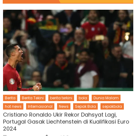
Berita
Berita Tekini
berita terkini
bola
Dunia Malam
hot news
Internasional
News
Sepak Bola
sepakbola
Cristiano Ronaldo Ukir Rekor Dahsyat Lagi,
Portugal Gasak Liechtenstein di Kualifikasi Euro
2024
Author
Posted