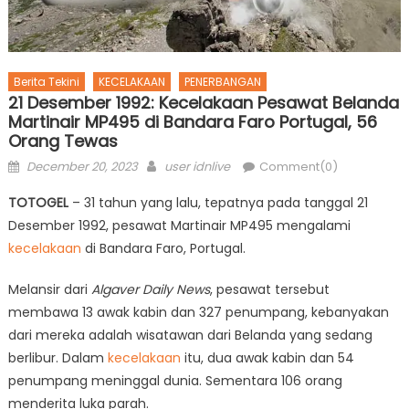
Berita Tekini
KECELAKAAN
PENERBANGAN
21 Desember 1992: Kecelakaan Pesawat Belanda
Martinair MP495 di Bandara Faro Portugal, 56
Orang Tewas
Posted
Author
December 20, 2023
user idnlive
Comment(0)
on
TOTOGEL
– 31 tahun yang lalu, tepatnya pada tanggal 21
Desember 1992, pesawat Martinair MP495 mengalami
kecelakaan
di Bandara Faro, Portugal.
Melansir dari
Algaver Daily News
, pesawat tersebut
membawa 13 awak kabin dan 327 penumpang, kebanyakan
dari mereka adalah wisatawan dari Belanda yang sedang
berlibur. Dalam
kecelakaan
itu, dua awak kabin dan 54
penumpang meninggal dunia. Sementara 106 orang
menderita luka parah.