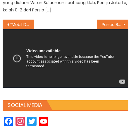
yang dialami Witan Sulaeman saat sang klub, Persija Jakarta,
kalah 0-2 dari Persib […]
Post
“Mobil Dilarang Masuk MH Thamrin – Sudirman Saat Malam Tahun Baru”
Panca Bunuh 4 Anaknya Usai Temukan Bukti Istri Selingkuh Chat 3 Pria
navigation
SOCIAL MEDIA
Facebook
Instagram
Twitter
YouTube
Channel