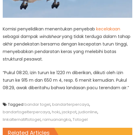
Komisi penyelidikan menentukan penyebab
kecelakaan
sebagai dampak
windshear
yang tidak terduga dalam tahap
akhir pendekatan bersama dengan kecepatan turun tinggi,
menyebabkan pendaratan keras yang melebihi batas
struktural pesawat.
“Pukul 08:20, izin turun ke 1220 m diberikan, diikuti oleh izin
turun ke 915 m dan 650 m 4, resp. 6 menit kemudian. Pukul
08:29, awak diberitahu bahwa landasan pacu terendam air.”
Tagged
bandar togel
,
bandarterpercaya
,
bandartogelterpercaya
,
hoki
,
jackpot
,
judionline
,
linkalternatiftotogel
,
ramuanangka
,
Totogel
Related Articles