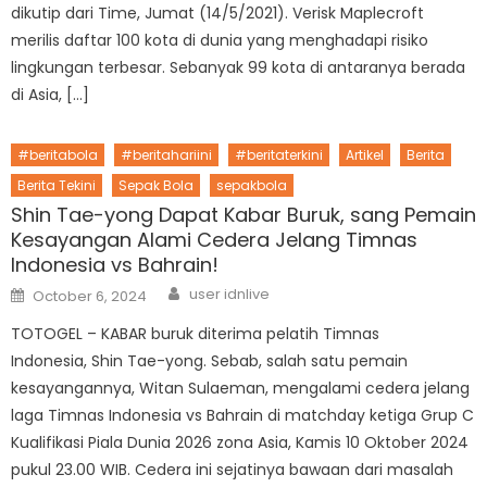
dikutip dari Time, Jumat (14/5/2021). Verisk Maplecroft
merilis daftar 100 kota di dunia yang menghadapi risiko
lingkungan terbesar. Sebanyak 99 kota di antaranya berada
di Asia, […]
#beritabola
#beritahariini
#beritaterkini
Artikel
Berita
Berita Tekini
Sepak Bola
sepakbola
Shin Tae-yong Dapat Kabar Buruk, sang Pemain
Kesayangan Alami Cedera Jelang Timnas
Indonesia vs Bahrain!
Author
Posted
user idnlive
October 6, 2024
on
TOTOGEL – KABAR buruk diterima pelatih Timnas
Indonesia, Shin Tae-yong. Sebab, salah satu pemain
kesayangannya, Witan Sulaeman, mengalami cedera jelang
laga Timnas Indonesia vs Bahrain di matchday ketiga Grup C
Kualifikasi Piala Dunia 2026 zona Asia, Kamis 10 Oktober 2024
pukul 23.00 WIB. Cedera ini sejatinya bawaan dari masalah