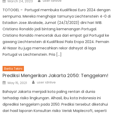
user idnlive
March 24, 2023
on
TOTOGEL – Portugal membuka Kualifikasi Euro 2024 dengan
sempurna. Mereka menghajar tamunya Liechtenstein 4-0 di
Estadion Jose Alvalade, Jumat (24/3/2023) dini hari WIB.
Cristiano Ronaldo jadi bintang kemenangan Portugal.
Cristiano Ronaldo mencetak dua dari empat gol Portugal ke
gawang Liechtenstein di Kualifikasi Piala Eropa 2024. Pemain
Al-Nassr itu juga memecahkan rekor dahsyat di laga
Portugal vs Liechtenstein. Pria […]
Berita Tekini
Prediksi Mengerikan Jakarta 2050: Tenggelam!
Author
Posted
user idnlive
May 15, 2021
on
Bahaya! Jakarta menjadi kota paling rentan di dunia
terhadap risiko lingkungan. Alhasil, ibu kota Indonesia ini
diprediksi tenggelam pada 2050. Prediksi tersebut diketahui
dari hasil laporan Konsultan risiko Verisk Maplecroft, seperti