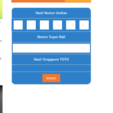
Hasil Nomor Undian
-
Nomor Super Ball
n
h
Hasil Singapore TOTO