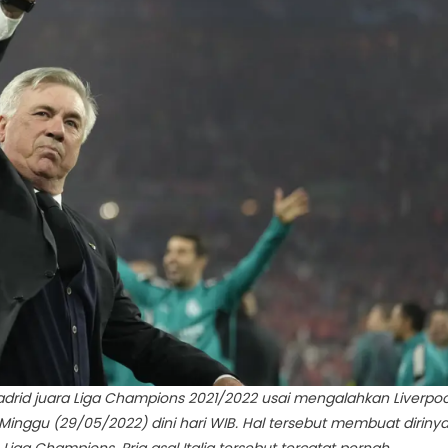
Minta
Real
Madrid
Boyong
Bintang
AC
Milan
dan
Napoli
adrid juara Liga Champions 2021/2022 usai mengalahkan Liverpoo
, Minggu (29/05/2022) dini hari WIB. Hal tersebut membuat diriny
Liga Champions. Pria asal Italia tersebut tercatat pernah