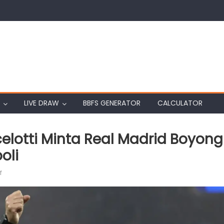
LIVE DRAW
BBFS GENERATOR
CALCULATOR
celotti Minta Real Madrid Boyong
oli
on
f
Berubah
Pikiran,
Carlo
Ancelotti