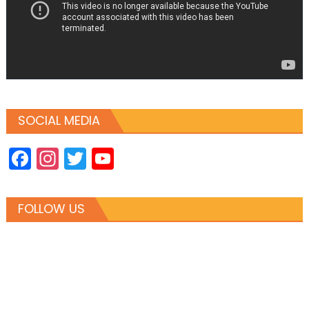
SOCIAL MEDIA
Facebook
Instagram
Twitter
YouTube
Channel
FOLLOW US