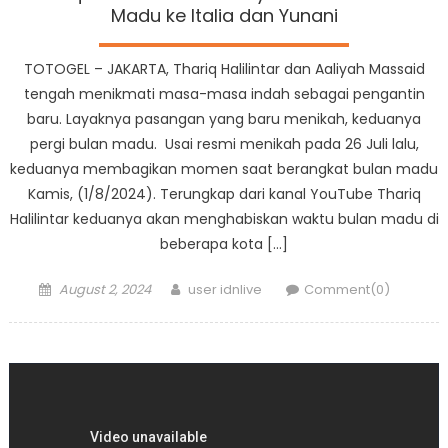
Madu ke Italia dan Yunani
TOTOGEL – JAKARTA, Thariq Halilintar dan Aaliyah Massaid
tengah menikmati masa-masa indah sebagai pengantin
baru. Layaknya pasangan yang baru menikah, keduanya
pergi bulan madu. Usai resmi menikah pada 26 Juli lalu,
keduanya membagikan momen saat berangkat bulan madu
Kamis, (1/8/2024). Terungkap dari kanal YouTube Thariq
Halilintar keduanya akan menghabiskan waktu bulan madu di
beberapa kota […]
Posted
Author
August 2, 2024
user idnlive
Comment(0)
on