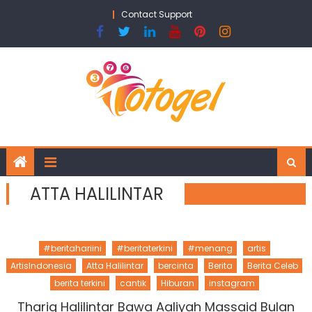
Skip
Contact Support
to
content
ATTA HALILINTAR
#beritahariini
#beritaterkini
#menang
artis
ArtisIndonesia
Atta Halilintar
bercinta
Berita
Berita Celeb
berita terkini
cantik
Hiburan
instagram
Thariq Halilintar Bawa Aaliyah Massaid Bulan