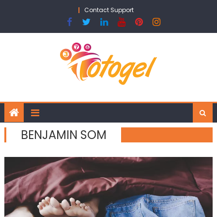
Skip
Contact Support
to
content
BENJAMIN SOM