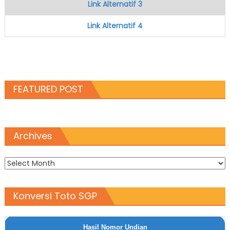
Link Alternatif 3
Link Alternatif 4
FEATURED POST
Archives
Archives
Konversi Toto SGP
Hasil Nomor Undian