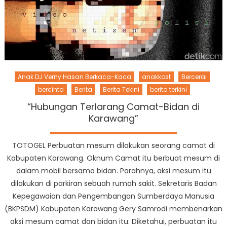
Anak DJ Verny Hasan Berkaca-Kaca
anakkost
Bercerai
bercinta
Berita
Berita Tekini
berita terkini
“Hubungan Terlarang Camat-Bidan di
Karawang”
TOTOGEL Perbuatan mesum dilakukan seorang camat di
Kabupaten Karawang. Oknum Camat itu berbuat mesum di
dalam mobil bersama bidan. Parahnya, aksi mesum itu
dilakukan di parkiran sebuah rumah sakit. Sekretaris Badan
Kepegawaian dan Pengembangan Sumberdaya Manusia
(BKPSDM) Kabupaten Karawang Gery Samrodi membenarkan
aksi mesum camat dan bidan itu. Diketahui, perbuatan itu