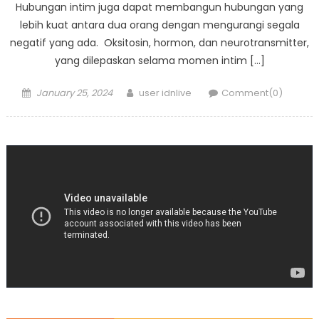
Hubungan intim juga dapat membangun hubungan yang
lebih kuat antara dua orang dengan mengurangi segala
negatif yang ada. Oksitosin, hormon, dan neurotransmitter,
yang dilepaskan selama momen intim […]
Posted
Author
January 25, 2024
user idnlive
Comment(0)
on