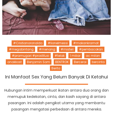
#Cristianoronaldo
#lionelmessi
#makankramat
#megabintang
#menang
#misteri
#pembacokan
#pramugari #prostitusi
#telak
1 miliar
ac milan
anakkost
Benjamin Som
BENTROK
Bercerai
bercinta
Berita
Ini Manfaat Sex Yang Belum Banyak Di Ketahui
Hubungan intim memperkuat ikatan antara dua orang dan
memupuk kedekatan, cinta, dan kasih sayang di antara
pasangan. Ini adalah pengikat utama yang membantu
pasangan mengatasi perbedaan di antara mereka.