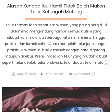
Alasan Kenapa Ibu Hamil Tidak Boleh Makan
Telur Setengah Matang
Telur termasuk salah satu makanan yang paling bergizi. Di
dalamnya mengandung hampir semua nutrisi yang
dibutuhkan, mulai dari berbagai vitamin, mineral, hingga
protein dan lemak sehat.Cara mengolah telur juga sangat
praktis. Makanan ini bisa dimasak dengan cara digoreng
maupun direbus. Kreasi masakan telur yang mudah dibuat
seperti telur ceplok, telur orak-arik, telur dadar, telur mata […]
Posted
Author
May 11, 2024
user idnlive
Comment(0)
on