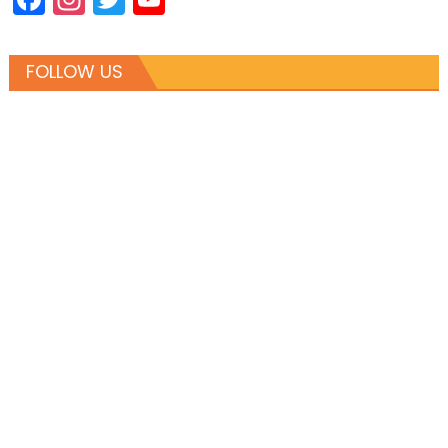
Channel
FOLLOW US