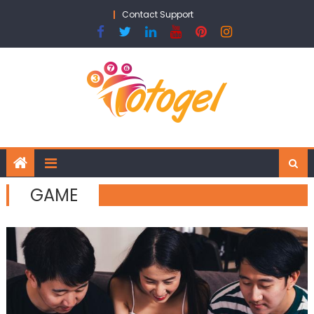
Skip
Contact Support
to
content
GAME