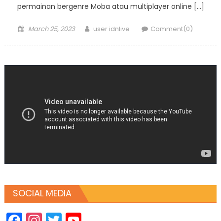
permainan bergenre Moba atau multiplayer online […]
Posted
Author
March 25, 2023
user idnlive
Comment(0)
on
SOCIAL MEDIA
Facebook
Instagram
Twitter
YouTube