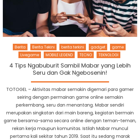
Berita
Berita Tekini
berita terkini
gadget
game
Livegame
MOBILE LEGEND
TECNO
TEKNOLOGI
4 Tips Ngabuburit Sambil Mabar yang Lebih
Seru dan Gak Ngebosenin!
TOTOGEL – Aktivitas mabar semakin digemari para gamer
seiring dengan permainan game online semakin
perkembang, seru dan menantang. Mabar sendiri
merupakan singkatan dari main bareng, kegiatan bermain
game bersama-sama secara online dengan teman-teman,
rekan kerja maupun komunitas. Istilah Mabar muncul
pertama kali sekitar tahun 2019. Saat itu sedang marak