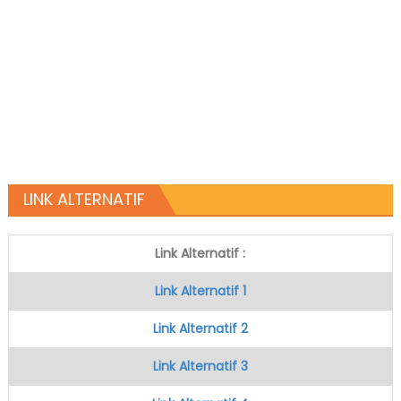
LINK ALTERNATIF
Link Alternatif :
Link Alternatif 1
Link Alternatif 2
Link Alternatif 3