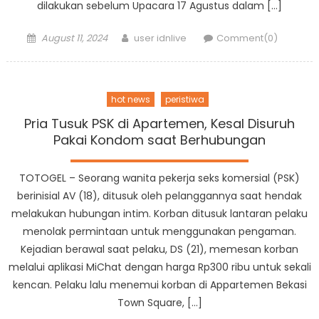
dilakukan sebelum Upacara 17 Agustus dalam […]
Posted
Author
August 11, 2024
user idnlive
Comment(0)
on
hot news
peristiwa
Pria Tusuk PSK di Apartemen, Kesal Disuruh
Pakai Kondom saat Berhubungan
TOTOGEL – Seorang wanita pekerja seks komersial (PSK)
berinisial AV (18), ditusuk oleh pelanggannya saat hendak
melakukan hubungan intim. Korban ditusuk lantaran pelaku
menolak permintaan untuk menggunakan pengaman.
Kejadian berawal saat pelaku, DS (21), memesan korban
melalui aplikasi MiChat dengan harga Rp300 ribu untuk sekali
kencan. Pelaku lalu menemui korban di Appartemen Bekasi
Town Square, […]