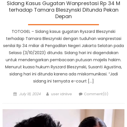
Sidang Kasus Gugatan Wanprestasi Rp 34 M
terhadap Tamara Bleszynski Ditunda Pekan
Depan
TOTOGEL – Sidang kasus gugatan Ryszard Bleszynski
terhadap Tamara Bleszynski dengan tuduhan wanprestasi
senilai Rp 34 miliar di Pengadilan Negeri Jakarta Selatan pada
Selasa (3/10/2023) ditunda. Sidang hari ini diagendakan
untuk mendengarkan pembacaan putusan majelis hakim.
Menurut kuasa hukum Ryszard Bleszynski, Susanti Agustina,
sidang hari ini ditunda karena ada miskomunikasi. “Jadi
sidang ini ternyata e-court […]
Posted
Author
July 18, 2024
user idnlive
Comment(0)
on