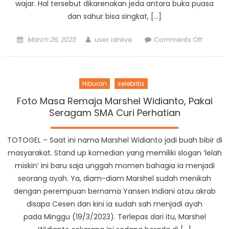
wajar. Hal tersebut dikarenakan jeda antara buka puasa
dan sahur bisa singkat, […]
Posted
Author
on
March 26, 2023
user idnlive
Comments Off
on
Tips
Siapkan
Makana
Hiburan
selebritis
Sehat
dan
Foto Masa Remaja Marshel Widianto, Pakai
Nikmat
Seragam SMA Curi Perhatian
untuk
Sahur
TOTOGEL – Saat ini nama Marshel Widianto jadi buah bibir di
dan
masyarakat. Stand up komedian yang memiliki slogan ‘lelah
Buka
miskin’ ini baru saja unggah momen bahagia ia menjadi
Puasa
seorang ayah. Ya, diam-diam Marshel sudah menikah
dengan perempuan bernama Yansen Indiani atau akrab
disapa Cesen dan kini ia sudah sah menjadi ayah
pada Minggu (19/3/2023). Terlepas dari itu, Marshel