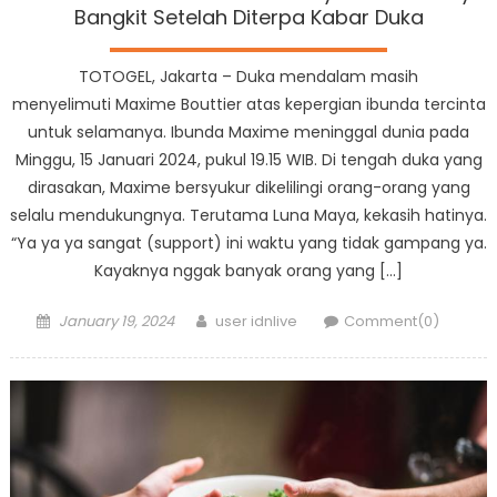
Bangkit Setelah Diterpa Kabar Duka
TOTOGEL, Jakarta – Duka mendalam masih
menyelimuti Maxime Bouttier atas kepergian ibunda tercinta
untuk selamanya. Ibunda Maxime meninggal dunia pada
Minggu, 15 Januari 2024, pukul 19.15 WIB. Di tengah duka yang
dirasakan, Maxime bersyukur dikelilingi orang-orang yang
selalu mendukungnya. Terutama Luna Maya, kekasih hatinya.
“Ya ya ya sangat (support) ini waktu yang tidak gampang ya.
Kayaknya nggak banyak orang yang […]
Posted
Author
January 19, 2024
user idnlive
Comment(0)
on