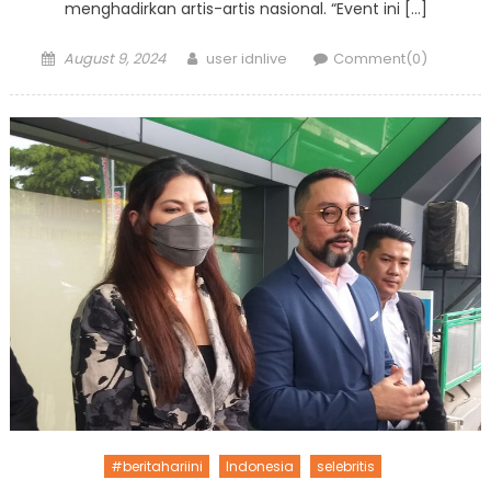
menghadirkan artis-artis nasional. “Event ini […]
Posted
Author
August 9, 2024
user idnlive
Comment(0)
on
#beritahariini
Indonesia
selebritis