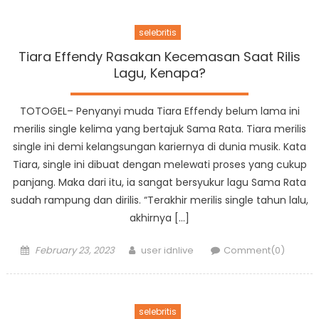
selebritis
Tiara Effendy Rasakan Kecemasan Saat Rilis
Lagu, Kenapa?
TOTOGEL– Penyanyi muda Tiara Effendy belum lama ini
merilis single kelima yang bertajuk Sama Rata. Tiara merilis
single ini demi kelangsungan kariernya di dunia musik. Kata
Tiara, single ini dibuat dengan melewati proses yang cukup
panjang. Maka dari itu, ia sangat bersyukur lagu Sama Rata
sudah rampung dan dirilis. “Terakhir merilis single tahun lalu,
akhirnya […]
Posted
Author
February 23, 2023
user idnlive
Comment(0)
on
selebritis