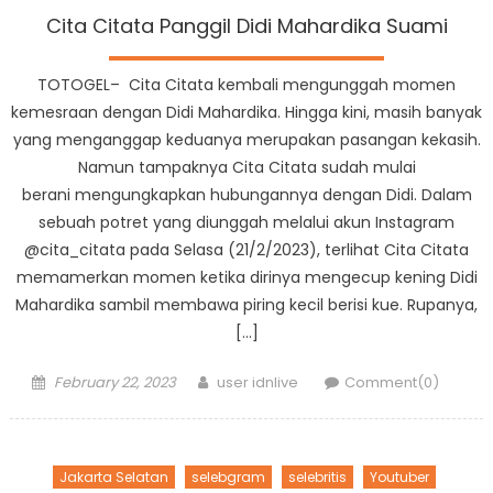
Cita Citata Panggil Didi Mahardika Suami
TOTOGEL– Cita Citata kembali mengunggah momen
kemesraan dengan Didi Mahardika. Hingga kini, masih banyak
yang menganggap keduanya merupakan pasangan kekasih.
Namun tampaknya Cita Citata sudah mulai
berani mengungkapkan hubungannya dengan Didi. Dalam
sebuah potret yang diunggah melalui akun Instagram
@cita_citata pada Selasa (21/2/2023), terlihat Cita Citata
memamerkan momen ketika dirinya mengecup kening Didi
Mahardika sambil membawa piring kecil berisi kue. Rupanya,
[…]
Posted
Author
February 22, 2023
user idnlive
Comment(0)
on
Jakarta Selatan
selebgram
selebritis
Youtuber