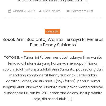
Widianto sekarang ini sedang berada di […]
Posted
Author
on
March 21, 2023
user idnlive
Comments Off
on
Foto
Masa
Remaja
selebritis
Marshel
Widianto
Sosok Arini Subianto, Wanita Terkaya RI Penerus
Pakai
Bisnis Benny Subianto
Seraga
SMA
TOTOGEL – Tahun ini Forbes mencatat adanya lima wanita
Curi
terkaya di Indonesia yang hartanya mencapai triliunan
Perhati
rupiah. Salah satunya adalah Arini Subianto, putri sulung dari
mendiang konglomerat Benny Subianto. Berdasarkan
catatan Forbes, dikutip Sabtu (25/2/2023), pemilik nama
lengkap Arini Saraswaty Subianto merupakan wanita terkaya
di Indonesia urutan ke-28. Sementara dalam lingkup wanita
saja, dia menduduki […]