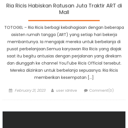
Ria Ricis Habiskan Ratusan Juta Traktir ART di
Mall
TOTOGEL – Ria Ricis berbagi kebahagiaan dengan beberapa
asisten rumah tangga (ART) yang setiap hari bekerja
membantunya. Ia mengajak mereka untuk berbelanja di
pusat perbelanjaan.Semua karyawan Ria Ricis yang diajak
saat itu begitu antusias dengan perjalanan yang direkam
dan diunggah ke channel YouTube Ricis Official tersebut.
Mereka diizinkan untuk berbelanja sepuasnya. Ria Ricis
memberikan kesempatan […]
Posted
Author
February 21, 2023
user idnlive
Comment(0)
on