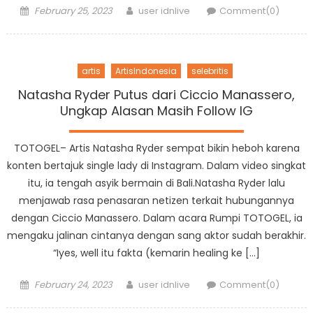
Posted
Author
February 25, 2023
user idnlive
Comment(0)
on
artis
ArtisIndonesia
selebritis
Natasha Ryder Putus dari Ciccio Manassero,
Ungkap Alasan Masih Follow IG
TOTOGEL– Artis Natasha Ryder sempat bikin heboh karena
konten bertajuk single lady di Instagram. Dalam video singkat
itu, ia tengah asyik bermain di Bali.Natasha Ryder lalu
menjawab rasa penasaran netizen terkait hubungannya
dengan Ciccio Manassero. Dalam acara Rumpi TOTOGEL, ia
mengaku jalinan cintanya dengan sang aktor sudah berakhir.
“Iyes, well itu fakta (kemarin healing ke […]
Posted
Author
February 24, 2023
user idnlive
Comment(0)
on