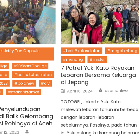
t Jeffry Tan Capsule
#bali #kutaselatan
#megabintang
#menang
#misteri
llge
#10YearsChallge
7 Potret Yuki Kato Rayakan
Lebaran Bersama Keluarga
drid
#bali #kutaselatan
di Jepang
2023
#bolanew
#cr7
Author
Posted
user idnlive
April 16, 2024
i
#makankramat
on
TOTOGEL, Jakarta Yuki Kato
Penyelundupan
melewati lebaran tahun ini berbeda
di Balik Gelombang
dengan lebaran-lebaran
i Rohingya di Aceh
sebelumnya. Pasalnya, pada tahun
Author
 12, 2023
ini Yuki pulang ke kampung halama