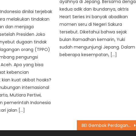
ayahnya di Jepang. Bersama deng
kedua adik dan ibundanya, aktris
ndonesia dinilai terjebak
Heart Series ini banyak abadikan
ara melakukan tindakan
momen seru di Negeri Sakura
an dan menjaga
tersebut. Diketahui bahwa sejak
etelah Presiden Joko
bulan Ramadhan kemarin, Yuki
yebut dugaan tindak
sudah mengunjungi Jepang. Dalam
dagangan orang (TPPO)
beberapa kesempatan, […]
ombang pengungsi
 Aceh. Apa yang bisa
aat kebencian
kian kuat akibat hoaks?
ubungan internasional
arta, Mutiara Pertiwi,
 pemerintah Indonesia
ri jalan […]
BEI Gembok Perdagangan Saham BREN dan SOLA: Dampak dan Implikasi