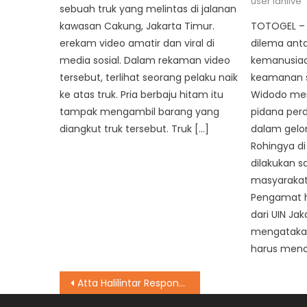
user idnlive
sebuah truk yang melintas di jalanan
kawasan Cakung, Jakarta Timur.
TOTOGEL – I
erekam video amatir dan viral di
dilema ant
media sosial. Dalam rekaman video
kemanusia
tersebut, terlihat seorang pelaku naik
keamanan s
ke atas truk. Pria berbaju hitam itu
Widodo men
tampak mengambil barang yang
pidana per
diangkut truk tersebut. Truk […]
dalam gel
Rohingya di
dilakukan s
masyarakat 
Pengamat h
dari UIN Jak
mengatakan
harus menca
Post
Atta Halilintar Respons soal Lamaran Thariq Halilintar dan Aaliyah Massaid, Ungkap Sosok Sang Adik