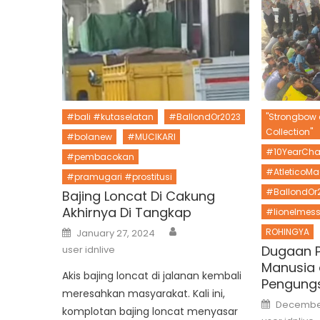
#bali #kutaselatan
#BallondOr2023
"Strongbow e
Collection"
#bolanew
#MUCIKARI
#10YearCha
#pembacokan
#AtleticoMa
#pramugari #prostitusi
#BallondOr
Bajing Loncat Di Cakung
Akhirnya Di Tangkap
#lionelmess
Author
Posted
ROHINGYA
January 27, 2024
on
Dugaan 
user idnlive
Manusia 
Akis bajing loncat di jalanan kembali
Pengungs
meresahkan masyarakat. Kali ini,
Posted
December
on
komplotan bajing loncat menyasar