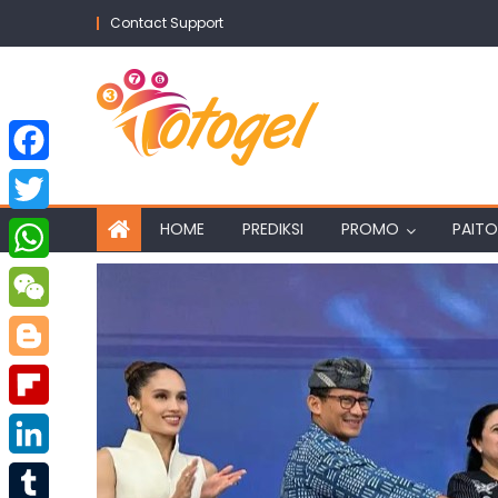
Skip
Contact Support
to
content
Facebook
Twitter
HOME
PREDIKSI
PROMO
PAITO
WhatsApp
WeChat
Blogger
Flipboard
LinkedIn