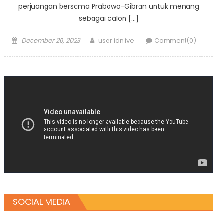
perjuangan bersama Prabowo-Gibran untuk menang
sebagai calon […]
Posted
Author
December 20, 2023
user idnlive
Comment(0)
on
SOCIAL MEDIA