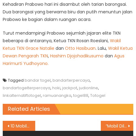
Kehadiran Prabowo hari ini disambut oleh tarian barongsai.
Dua barongsai yang berwarna biru dan putih menuntun jalan
Prabowo ke bagian dalam ruangan acara.
Turut mendampingi Prabowo sejumlah jajaran elite TKN
beberapa di antaranya, Ketua TKN Rosan Roeslani,
Wakil
Ketua TKN Grace Natalie
dan
Otto Hasibuan
. Lalu,
Wakil Ketua
Dewan Pengarah TKN
,
Hashim Djojohadikusumo
dan
Agus
Harimurti Yudhoyono.
Tagged
bandar togel
,
bandarterpercaya
,
bandartogelterpercaya
,
hoki
,
jackpot
,
judionline
,
linkalternatiftotogel
,
ramuanangka
,
togel88
,
Totogel
Related Articles
Post
10 Mobil Hybrid Terpopuler di Indonesia November 2023
“Mobil Dilarang Masuk MH Thamrin – Sudirman Saat Malam Tahun Baru”