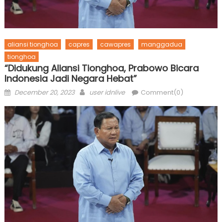
aliansi tionghoa
capres
cawapres
manggadua
tionghoa
“Didukung Aliansi Tionghoa, Prabowo Bicara
Indonesia Jadi Negara Hebat”
Posted
Author
December 20, 2023
user idnlive
Comment(0)
on