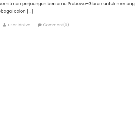
n komitmen perjuangan bersama Prabowo-Gibran untuk menang
ebagai calon […]
Author
user idnlive
Comment(0)