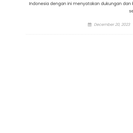
Indonesia dengan ini menyatakan dukungan da
s
Posted
December 20, 2023
on