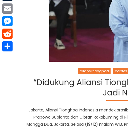
Tumblr
Email
Messenger
Reddit
Share
aliansi tionghoa
capres
“Didukung Aliansi Tion
Jadi 
Jakarta, Aliansi Tionghoa Indonesia mendeklara
Prabowo Subianto dan Gibran Rakabuming di Pi
Mangga Dua, Jakarta, Selasa (19/12) malam WIB. Pr